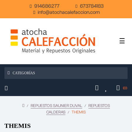
914686277
673784183
info@atochacalefaccion.com
Nave
☰
de
pala
CATEGORÍAS
(0)
REPUESTOS SAUNIER DUVAL
REPUESTOS
CALDERAS
THEMIS
THEMIS