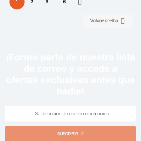

1
2
3
6

Volver arriba
¡Forma parte de nuestra lista
de correo y accede a
ofertas exclusivas antes que
nadie!
SUSCRIBIR