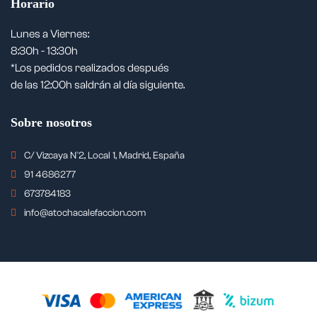
Horario
Lunes a Viernes:
8:30h - 13:30h
*Los pedidos realizados después
de las 12:00h saldrán al día siguiente.
Sobre nosotros
C/ Vizcaya Nº2, Local 1, Madrid, España
91 4686277
673784183
info@atochacalefaccion.com