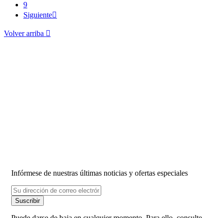
9
Siguiente

Volver arriba

¡Forma parte de nuestra
lista de correo y accede a
ofertas exclusivas antes
que nadie!
Infórmese de nuestras últimas noticias y ofertas especiales
Suscribir
Puede darse de baja en cualquier momento. Para ello, consulte