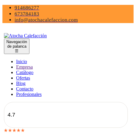
914686277
673784183
info@atochacalefaccion.com
Navegación
de palanca
☰
Inicio
Empresa
Catálogo
Ofertas
Blog
Contacto
Profesionales
4.7